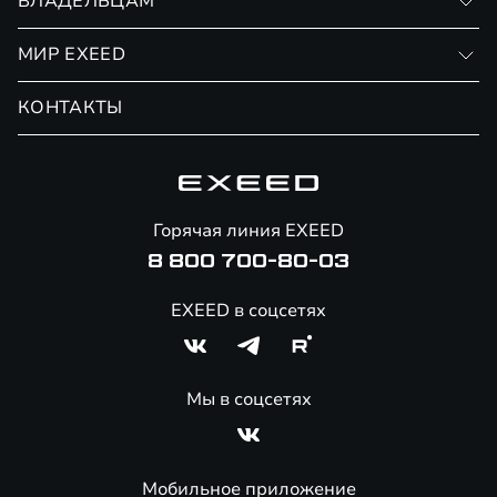
ВЛАДЕЛЬЦАМ
Финансовые программы
Личный кабинет
МИР EXEED
Страхование
Записаться на сервис
Обмен / Trade-in
Новости и события
КОНТАКТЫ
Сервис
Специальные предложения
Технологии EXEED
Гарантия EXEED
Корпоративным клиентам
Знаковые клиенты EXEED
Помощь на дорогах
Онлайн-магазин аксессуаров
Горячая линия EXEED
Специальные предложения
8 800 700-80-03
EXEED в соцсетях
Мы в соцсетях
Мобильное приложение