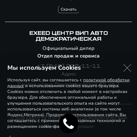
EXEED ЦЕНТР ВИП АВТО
ДЕМОКРАТИЧЕСКАЯ
Официальный дилер
Отдел продаж и сервиса
Мы используем Cookies
+7 (846) 222-11-11
Адрес
Используя сайт, вы соглашаетесь с
политикой обработки
Самара, улица Демократическая, 55, оф.2
данных
и использованием cookies вашего браузера.
Cookies можно отключить в любой момент в настройках
браузера. Для обеспечения оптимальной работы и
улучшения пользовательского опыта на сайте могут
использоваться системы веб-аналитики (в том числе
Яндекс.Метрика). Продолжая использование сайта, Вы
© 2026 EXEED ЦЕНТР ВИП АВТО ДЕМОКРАТИЧЕСКАЯ
соглашаетесь с применением указанных технологий и
размещением cookie-файлов.
Правовая информация