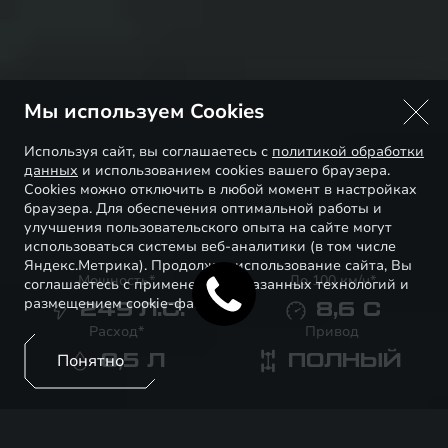
Мы используем Cookies
Используя сайт, вы соглашаетесь с
политикой обработки
данных
и использованием cookies вашего браузера.
Cookies можно отключить в любой момент в настройках
браузера. Для обеспечения оптимальной работы и
улучшения пользовательского опыта на сайте могут
использоваться системы веб-аналитики (в том числе
Яндекс.Метрика). Продолжая использование сайта, Вы
Мощность*
До 100 км/ч*
соглашаетесь с применением указанных технологий и
размещением cookie-файлов.
249
Л.С.
8,6
С
Расход*
Привод
Понятно
8,5
Л
ПОЛНЫЙ
Прайс-лист
Тест-драйв
EXEED RX