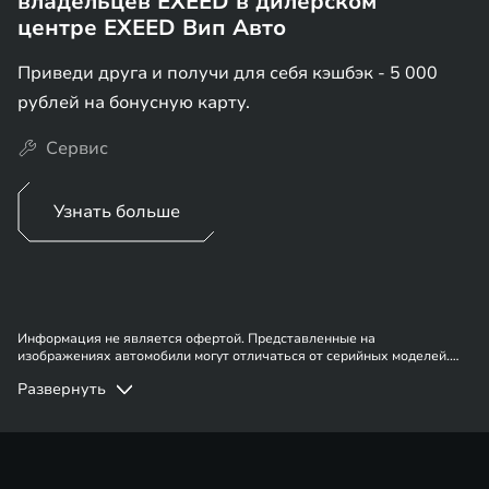
владельцев EXEED в дилерском
центре EXEED Вип Авто
Приведи друга и получи для себя кэшбэк - 5 000
рублей на бонусную карту.
Сервис
Узнать больше
Информация не является офертой. Представленные на
изображениях автомобили могут отличаться от серийных моделей.
Указанное оборудование может быть опциональным. Наличие
Развернуть
автомобилей, цены, цвета, модели и прочие подробности уточняйте у
сотрудников отдела продаж.
¹ Требования к автомобилю с пробегом: пробег автомобиля не
ограничен. Срок владения автомобиля с пробегом должен быть не
менее 3 месяцев с момента покупки автомобиля для получения выгод
по “Стандартному трейд-ин” или не менее 6 месяцев для получения
выгод по “Лояльному трейд-ин”. Срок владения должен быть