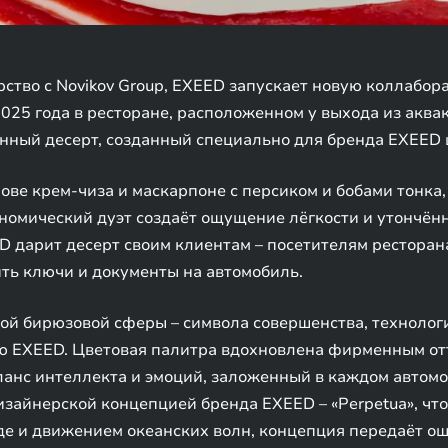
ство с Novikov Group, EXEED запускает новую коллабо
2025 года в ресторане, расположенном у выхода из акв
ный десерт, созданный специально для бренда EXEED 
нове крем-чиза и маскарпоне с персиком и бобами тонка,
рономический дуэт создаёт ощущение лёгкости и утончён
ED дарит десерт своим клиентам – посетителям рестор
ть ключи и документы на автомобиль.
й бирюзовой сферы – символа совершенства, технологи
EXEED. Цветовая палитра вдохновлена фирменным отт
ланс интеллекта и эмоций, заложенный в каждом автом
изайнерской концепцией бренда EXEED – «Perpetua», чт
е и движением океанских волн, концепция передаёт ощ