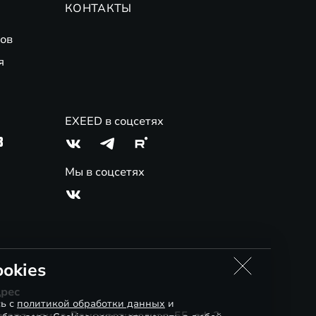
КОНТАКТЫ
ов
я
EXEED в соцсетях
3
Мы в соцсетях
okies
рес
сь с
политикой обработки данных
и