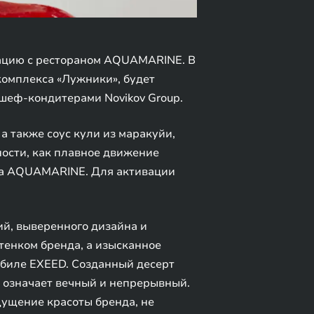
рацию с рестораном AQUAMARINE. В
акомплекса «Лужники», будет
шеф-кондитерами Novikov Group.
 а также соус кули из маракуйи,
ности, как плавное движение
ана AQUAMARINE. Для активации
й, выверенного дизайна и
енком бренда, а изысканное
обиле EXEED. Созданный десерт
о означает вечный и непрерывный.
ущение красоты бренда, не