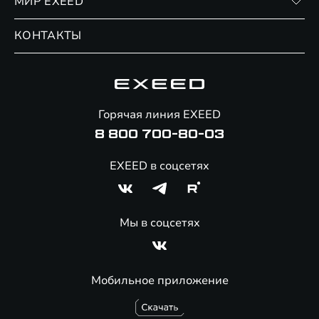
МИР EXEED
Страхование
Записаться на сервис
Обмен / Trade-in
Новости и события
КОНТАКТЫ
Сервис
Специальные предложения
Технологии EXEED
Гарантия EXEED
Корпоративным клиентам
Знаковые клиенты EXEED
Помощь на дорогах
Онлайн-магазин аксессуаров
Горячая линия EXEED
Специальные предложения
8 800 700-80-03
EXEED в соцсетях
Мы в соцсетях
Мобильное приложение