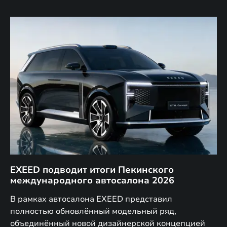
EXEED подводит итоги Пекинского
Д
международного автосалона 2026
E
в
а,
В рамках автосалона EXEED представил
EX
полностью обновлённый модельный ряд,
по
объединённый новой дизайнерской концепцией