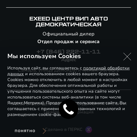
EXEED ЦЕНТР ВИП АВТО
ДЕМОКРАТИЧЕСКАЯ
Официальный дилер
Отдел продаж и сервиса
+7 (846) 222-11-11
Мы используем Cookies
Адрес
Используя сайт, вы соглашаетесь с
политикой обработки
Самара, улица Демократическая, 55, оф.2
данных
и использованием cookies вашего браузера.
Cookies можно отключить в любой момент в настройках
браузера. Для обеспечения оптимальной работы и
улучшения пользовательского опыта на сайте могут
использоваться системы веб-аналитики (в том числе
Яндекс.Метрика). Продолжая использование сайта, Вы
© 2026 EXEED ЦЕНТР ВИП АВТО ДЕМОКРАТИЧЕСКАЯ
соглашаетесь с применением указанных технологий и
Правовая информация
размещением cookie-файлов.
Сделано в ПЕРКС
ПОНЯТНО