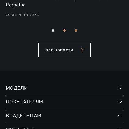
(н
Perpetua
Co
28 АПРЕЛЯ 2026
24
ВСЕ НОВОСТИ
МОДЕЛИ
VX
ПОКУПАТЕЛЯМ
RX
Записаться на тест-драйв
ВЛАДЕЛЬЦАМ
Финансовые программы
Личный кабинет