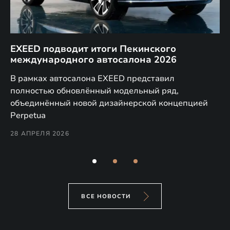
EXEED подводит итоги Пекинского
Д
международного автосалона 2026
E
в
а,
В рамках автосалона EXEED представил
EX
полностью обновлённый модельный ряд,
по
объединённый новой дизайнерской концепцией
(н
Perpetua
Co
28 АПРЕЛЯ 2026
24
ВСЕ НОВОСТИ