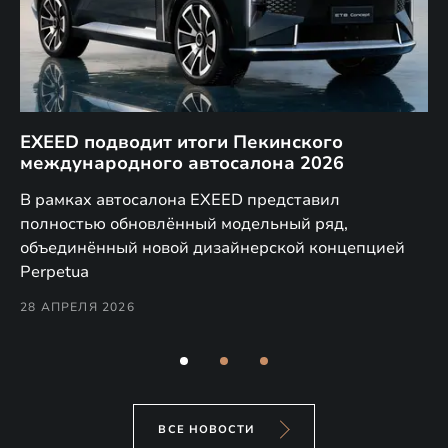
EXEED подводит итоги Пекинского
Д
международного автосалона 2026
E
в
а,
В рамках автосалона EXEED представил
EX
полностью обновлённый модельный ряд,
по
объединённый новой дизайнерской концепцией
(н
Perpetua
Co
28 АПРЕЛЯ 2026
24
ВСЕ НОВОСТИ