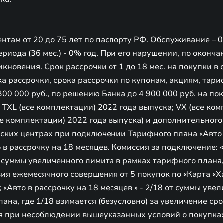
ентам от 20 до 75 лет по паспорту РФ. Обслуживание – 0 
ериода (36 мес.) - 0% год. При его нарушении, по оконч
икновения. Срок рассрочки от 1 до 18 мес. на покупки в 
ка рассрочки, срока рассрочки по купонам, акциям, та
 300 000 руб., по решению Банка до 4 900 000 руб. на по
TXL (все комплектации) 2022 года выпуска; VX (все ко
все комплектации) 2022 года выпуска) и дополнительног
ких центрах при подключении Тарифного плана «Авто 
о в рассрочку на 18 месяцев. Комиссия за подключение: 
т суммы увеличенного лимита в рамках тарифного плана
ия ежемесячного совершения от 5 покупок по «Карта «Х
; «Авто в рассрочку на 18 месяцев » - 2/18 от суммы уве
ана, где 1/18 взимается (безусловно) за увеличение сро
тся при несоблюдении вышеуказанных условий о покупка