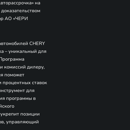
Авторассрочка» на
 доказательством
ор АО «ЧЕРИ
 автомобилей CHERY
а – уникальный для
 Программа
и комиссий дилеру,
мя поможет
и процентных ставок
инструмент для
ция программы в
йского
укрепит позиции
ков, управляющий