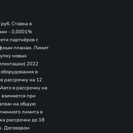
руб. Ставка в
ании - 0,0001%
сети партнёров с
рифным планам. Лимит
купку новых
мплектации) 2022
о оборудования в
в рассрочку на 12
«Авто в рассрочку на
, взимается при
алва» на общую
личенного лимита в
ка рассрочки до 18
х. Договором