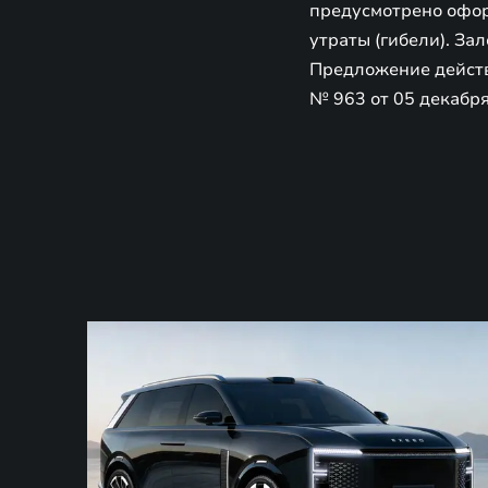
предусмотрено офор
утраты (гибели). За
Предложение действу
№ 963 от 05 декабря