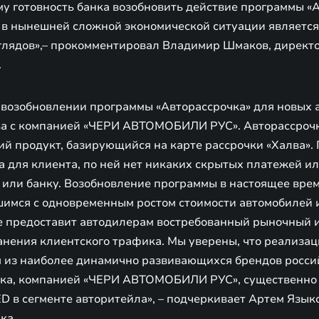
му готовность банка возобновить действие программы «
 в нынешней сложной экономической ситуации является
глядов»,– прокомментировал Владимир Шмаков, директ
.
 возобновлении программы «Авторассрочка» для новых
ва с компанией «ЧЕРИ АВТОМОБИЛИ РУС». Авторассрочк
ий продукт, базирующийся на карте рассрочки «Халва».
 для клиента, по ней нет никаких скрытых платежей ил
 или банку. Возобновление программы в настоящее вре
шимся с одновременным ростом стоимости автомобилей 
же предоставит автодилерам востребованный рыночный 
анения клиентского трафика. Мы уверены, что реализа
м из наиболее динамично развивающихся брендов росси
нка, компанией «ЧЕРИ АВТОМОБИЛИ РУС», существенно 
ED в сегменте авторитейла», – подчеркивает Артем Язы
ка.