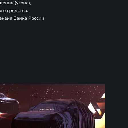
ения (угона),
го средства.
ензия Банка России