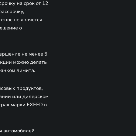
рочку на срок от 12
рассрочку,
взнос не является
решение о
ершение не менее 5
закции можно делать
банком лимита.
совых продуктов,
ании или дилерском
трах марки EXEED в
я автомобилей