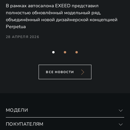
в
а,
В рамках автосалона EXEED представил
EX
полностью обновлённый модельный ряд,
по
объединённый новой дизайнерской концепцией
(н
Perpetua
Co
28 АПРЕЛЯ 2026
24
ВСЕ НОВОСТИ
МОДЕЛИ
VX
ПОКУПАТЕЛЯМ
RX