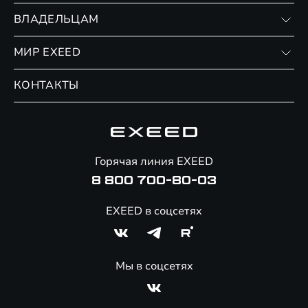
Записаться на тест-драйв
ВЛАДЕЛЬЦАМ
Финансовые программы
Личный кабинет
МИР EXEED
Страхование
Записаться на сервис
Обмен / Trade-in
Новости и события
КОНТАКТЫ
Сервис
Специальные предложения
Технологии EXEED
Гарантия EXEED
Корпоративным клиентам
Знаковые клиенты EXEED
Помощь на дорогах
Онлайн-магазин аксессуаров
Горячая линия EXEED
Специальные предложения
8 800 700-80-03
EXEED в соцсетях
Мы в соцсетях