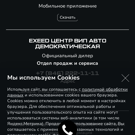
Мобильное приложение
EXEED ЦЕНТР ВИП АВТО
ДЕМОКРАТИЧЕСКАЯ
Официальный дилер
Отдел продаж и сервиса
+7 (846) 222-11-11
Мы используем Cookies
Адрес
Используя сайт, вы соглашаетесь с
политикой обработки
Самара, улица Демократическая, 55, оф.2
данных
и использованием cookies вашего браузера.
Cookies можно отключить в любой момент в настройках
браузера. Для обеспечения оптимальной работы и
улучшения пользовательского опыта на сайте могут
использоваться системы веб-аналитики (в том числе
Яндекс.Метрика). Продолжая использование сайта, Вы
© 2026 EXEED ЦЕНТР ВИП АВТО ДЕМОКРАТИЧЕСКАЯ
соглашаетесь с применением указанных технологий и
Правовая информация