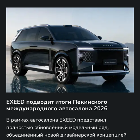
EXEED подводит итоги Пекинского
Д
международного автосалона 2026
E
в
а,
В рамках автосалона EXEED представил
EX
полностью обновлённый модельный ряд,
по
объединённый новой дизайнерской концепцией