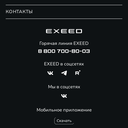
Записаться на сервис
Обмен / Trade-in
Новости и события
КОНТАКТЫ
Сервис
Специальные предложения
Технологии EXEED
Гарантия EXEED
Корпоративным клиентам
Знаковые клиенты EXEED
Помощь на дорогах
Онлайн-магазин аксессуаров
Горячая линия EXEED
Специальные предложения
8 800 700-80-03
EXEED в соцсетях
Мы в соцсетях
Мобильное приложение