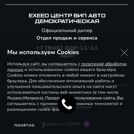
EXEED ЦЕНТР ВИП АВТО
ДЕМОКРАТИЧЕСКАЯ
Официальный дилер
Отдел продаж и сервиса
+7 (846) 222-11-11
Мы используем Cookies
Адрес
Используя сайт, вы соглашаетесь с
политикой обработки
Самара, улица Демократическая, 55, оф.2
данных
и использованием cookies вашего браузера.
Cookies можно отключить в любой момент в настройках
браузера. Для обеспечения оптимальной работы и
улучшения пользовательского опыта на сайте могут
использоваться системы веб-аналитики (в том числе
Яндекс.Метрика). Продолжая использование сайта, Вы
© 2026 EXEED ЦЕНТР ВИП АВТО ДЕМОКРАТИЧЕСКАЯ
соглашаетесь с применением указанных технологий и
Правовая информация
размещением cookie-файлов.
Сделано в ПЕРКС
ПОНЯТНО