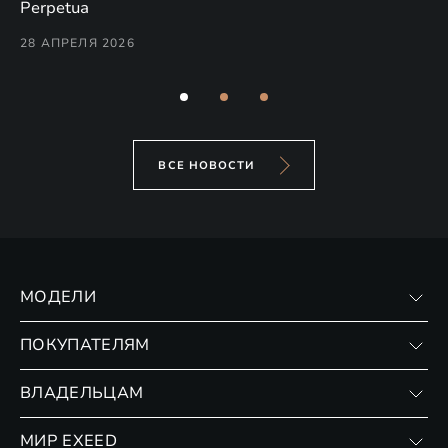
(н
Perpetua
Co
28 АПРЕЛЯ 2026
24
ВСЕ НОВОСТИ
МОДЕЛИ
VX
ПОКУПАТЕЛЯМ
RX
Записаться на тест-драйв
ВЛАДЕЛЬЦАМ
Финансовые программы
Личный кабинет
МИР EXEED
Страхование