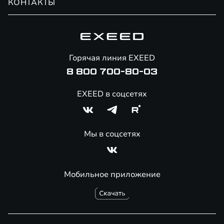
КОНТАКТЫ
Сервис
Специальные предложения
Технологии EXEED
Гарантия EXEED
Корпоративным клиентам
Знаковые клиенты EXEED
Помощь на дорогах
Онлайн-магазин аксессуаров
Горячая линия EXEED
Специальные предложения
8 800 700-80-03
EXEED в соцсетях
Мы в соцсетях
Мобильное приложение