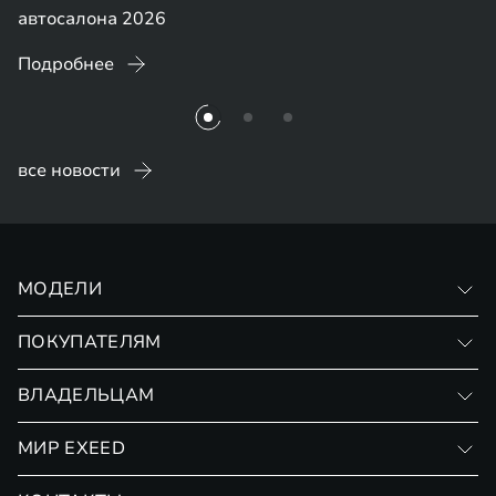
автосалона 2026
Подробнее
все новости
МОДЕЛИ
VX
ПОКУПАТЕЛЯМ
RX
Записаться на тест-драйв
ВЛАДЕЛЬЦАМ
Финансовые программы
Личный кабинет
МИР EXEED
Страхование
Записаться на сервис
Обмен / Trade-in
Новости и события