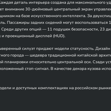
аждая деталь интерьера создана для максимального уд
ает внимание 30-дюймовый центральный экран управлен
ником на базе искусственного интеллекта. За двухспи
ль. Пассажиры задних сидений могут воспользоваться
 Среди других опций — 11 подушек безопасности, 23 ди
 и проекционный дисплей (HUD).
выверенный силуэт придают модели статусность. Дизай
тного города — шедевра традиционной китайской архите
й планировки относительно центральной оси. Сзади ус
положенный стоп-сигнал. В качестве декора кузова ис
дели и доступных комплектациях на российском рынке 