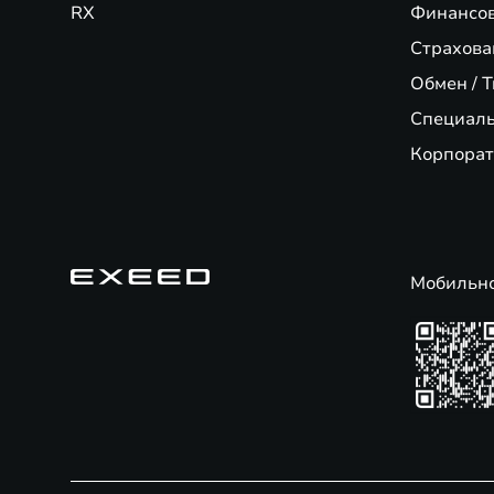
RX
Финансо
Страхова
Обмен / T
Специал
Корпорат
Мобильн