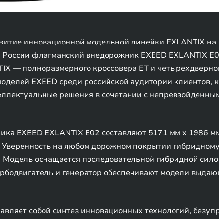
витие инновационной модельной линейки EXLANTIX на 
 в России флагманский внедорожник EXEED EXLANTIX E0
X — полноразмерного кроссовера ET и четырехдверного
моделей EXEED среди российской аудитории клиентов, 
еллектуальные решения в сочетании с непревзойденным
ка EXEED EXLANTIX E02 составляют 5171 мм x 1986 мм 
м. Уверенность на любом дорожном покрытии гибридном
 Модель оснащается последовательной гибридной силов
турбодвигатель и генератор обеспечивают модели выда
авляет собой синтез инновационных технологий, безуп