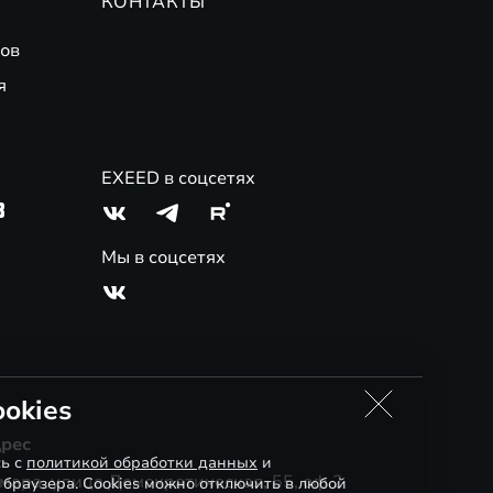
КОНТАКТЫ
ов
я
EXEED в соцсетях
3
Мы в соцсетях
okies
рес
сь с
политикой обработки данных
и
мара, улица Демократическая, 55, оф.2
 браузера. Cookies можно отключить в любой