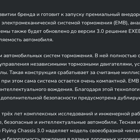
звитии бренда и готовит к запуску премиальный внедор
 электромеханической системой торможения (EMB), ана
емы также будет обновлено до версии 3.0 решение EXEED
ляемость автомобиля.
м автомобильных систем торможения. В ней полностью 
я управления независимыми тормозными двигателями, у
лы. Такая конструкция срабатывает за считаные миллис
 при этом сама система остается очень компактной. EMB
нтеллектуального вождения. Благодаря этой технологи
я дополнительной безопасности предусмотрена дублиру
 трёх лет комплексных исследований и инженерной раб
, безопасные и интеллектуальные автомобили. Тесная 
lying Chassis 3.0 наделяет модель своеобразной «инте
ь и безопасность вождения в разных дорожных условиях