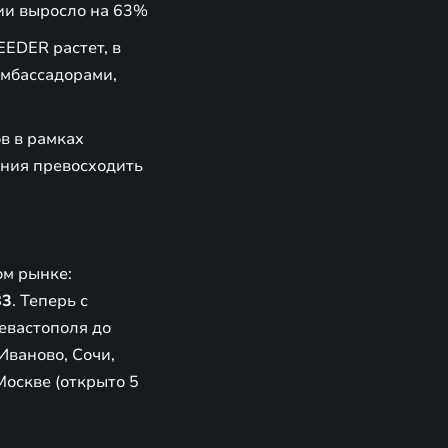
ии выросло на 63%
EDER растет, в
амбассадорами,
в в рамках
ния превосходить
ом рынке:
83
. Теперь с
евастополя до
Иваново, Сочи,
Москве (открыто 5