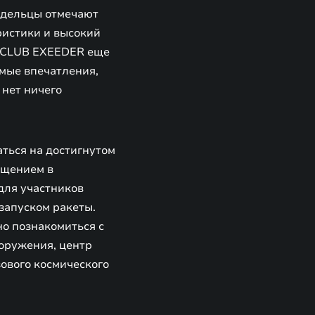
адельцы отмечают
ристики и высокий
E CLUB EXEEDER еще
имые впечатления,
 нет ничего
аться на достигнутом
ощением в
для участников
запуском ракеты.
но познакомиться с
оружения, центр
ового космического