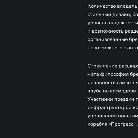
Количество владель
стильный дизайн, б
уровень надежности
и возможность разд
организованные брен
невозможного с авт
Стремление расширят
– эта философия бр
реальность самых см
клуба на космодром
Участники поездки п
инфраструктурой ко
управления полетами
корабля «Прогресс».