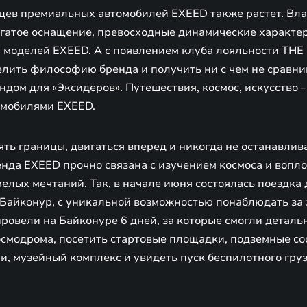
цев премиальных автомобилей EXEED также растет. Вл
огатое оснащение, превосходные динамические характе
 моделей EXEED. А с появлением клуба лояльности TH
елить философию бренда и получить ни с чем не сравн
дом для «Эксидеров». Путешествия, космос, искусство –
омобилями EXEED.
ь границы, двигаться вперед и никогда не останавлив
енда EXEED прочно связана с изучением космоса и вопл
елых мечтаний. Так, в начале июня состоялась поездка 
 Байконур, с уникальной возможностью понаблюдать за 
ровели на Байконуре 6 дней, за которые смогли деталь
смодрома, посетить стартовые площадки, подземные со
, музейный комплекс и увидеть пуск беспилотного груз