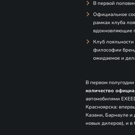
В первой полови
Официальное соо
рамках клуба ло
вдохновляющие п
Клуб лояльности
философии бренд
ожидаемое и дела
В первом полугодии
количество официа
автомобилями EXEED
Красноярска: впервы
Казани, Барнауле и 
новых дилеров), и в