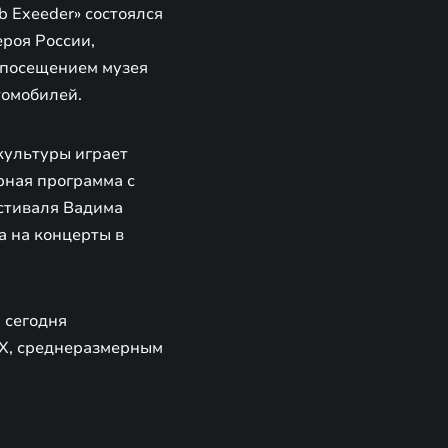
 Exeeder» состоялся
ероя России,
 посещением музея
томобилей.
культуры играет
рная программа с
естиваля Вадима
а на концерты в
 сегодня
X, среднеразмерным