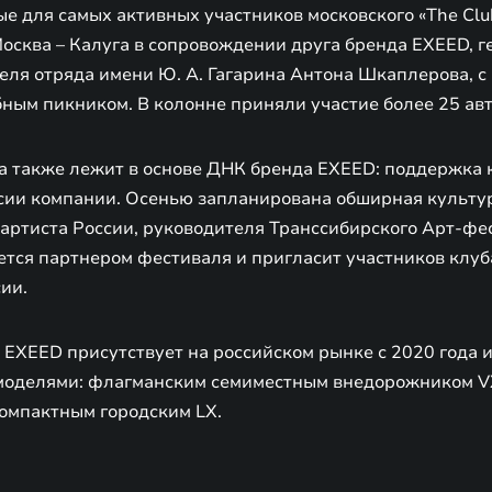
 для самых активных участников московского «The Club
осква – Калуга в сопровождении друга бренда EXEED, г
еля отряда имени Ю. А. Гагарина Антона Шкаплерова, с
бным пикником. В колонне приняли участие более 25 ав
а также лежит в основе ДНК бренда EXEED: поддержка 
сии компании. Осенью запланирована обширная культу
 артиста России, руководителя Транссибирского Арт-ф
ется партнером фестиваля и пригласит участников клуб
ии.
EXEED присутствует на российском рынке с 2020 года и
 моделями: флагманским семиместным внедорожником V
компактным городским LX.