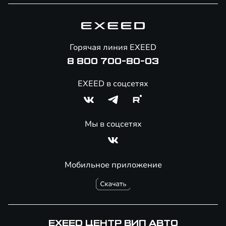
Специальные предложения
Технологии EXEED
Гарантия EXEED
Корпоративным клиентам
Знаковые клиенты EXEED
Помощь на дорогах
Онлайн-магазин аксессуаров
Горячая линия EXEED
Специальные предложения
8 800 700-80-03
EXEED в соцсетях
Мы в соцсетях
Мобильное приложение
EXEED ЦЕНТР ВИП АВТО