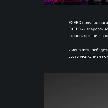
EXEED получил нагр
EXEED» - всероссий
страны, организова
Имена пяти победите
состоялся финал ко