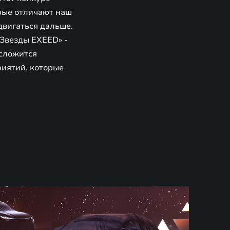
рые отличают наш
двигаться дальше.
«Звезды EXEED» -
 сложится
риятий, которые