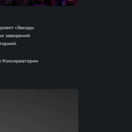
проект «Звезды
ых заведений
торией.
ле Консерватории