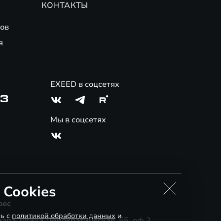
КОНТАКТЫ
ов
я
EXEED в соцсетях
03
Мы в соцсетях
 Cookies
рес
сь с
политикой обработки данных
и
ара, улица Демократическая, 55, оф.2